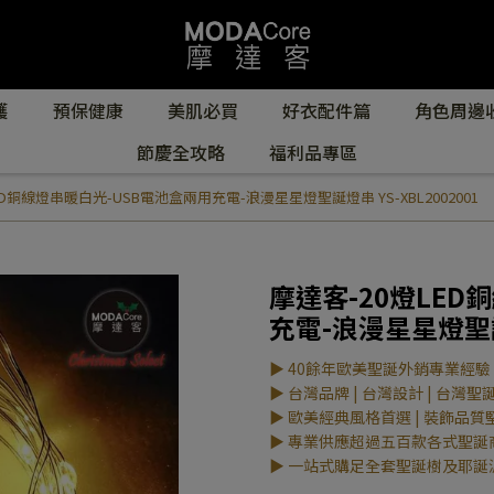
護
預保健康
美肌必買
好衣配件篇
角色周邊
節慶全攻略
福利品專區
ED銅線燈串暖白光-USB電池盒兩用充電-浪漫星星燈聖誕燈串 YS-XBL2002001
摩達客-20燈LED
充電-浪漫星星燈聖誕燈
▶ 40餘年歐美聖誕外銷專業經驗
▶ 台灣品牌 | 台灣設計 | 台灣聖
▶ 歐美經典風格首選 | 裝飾品質
▶ 專業供應超過五百款各式聖誕
▶ 一站式購足全套聖誕樹及耶誕