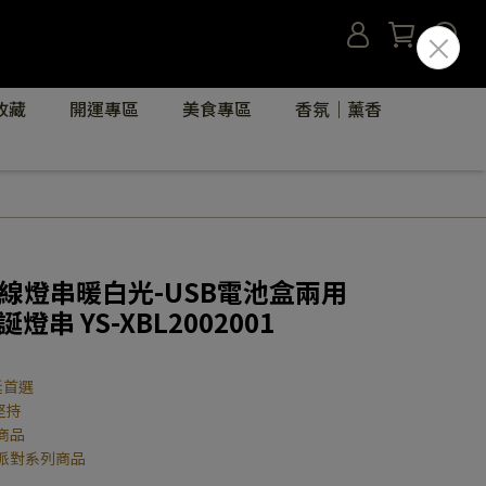
收藏
開運專區
美食專區
香氛｜薰香
銅線燈串暖白光-USB電池盒兩用
串 YS-XBL2002001
誕首選
堅持
商品
派對系列商品