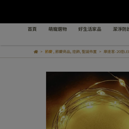
首頁
萌寵選物
好生活家品
潔淨防
節慶
,
節慶商品
,
燈飾
,
聖誕佈置
摩達客-20燈L