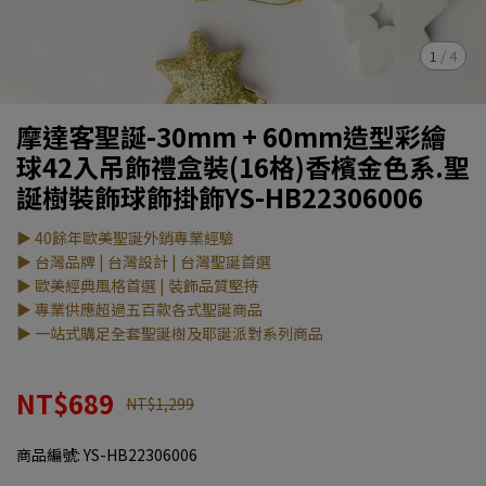
1
/
4
摩達客聖誕-30mm + 60mm造型彩繪
球42入吊飾禮盒裝(16格)香檳金色系.聖
誕樹裝飾球飾掛飾YS-HB22306006
▶ 40餘年歐美聖誕外銷專業經驗
▶ 台灣品牌 | 台灣設計 | 台灣聖誕首選
▶ 歐美經典風格首選 | 裝飾品質堅持
▶ 專業供應超過五百款各式聖誕商品
▶ 一站式購足全套聖誕樹及耶誕派對系列商品
NT$689
NT$1,299
商品編號:
YS-HB22306006