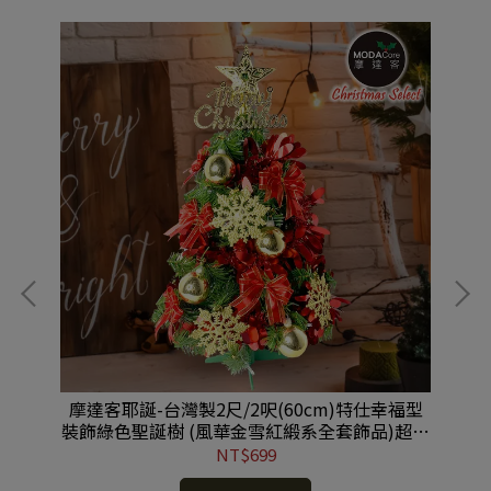
布燈
摩達客耶誕-台灣製2尺/2呎(60cm)特仕幸福型
【
裝飾綠色聖誕樹 (風華金雪紅緞系全套飾品)超值
組不含燈/本島免運費 #YS-HGT2202001
NT$699