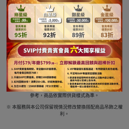
1. 在燈泡串通電源期間, 不得將燈泡取下或插入
2. 燈串在包裝盒內時,不得接通電源
3. 只限於室內使用
4. 請勿使用於金屬, 以免刮破電線
5. 本產品非兒童玩具
6. 更換燈泡時請先拔掉插頭
※ 商品量測尺寸，可能會因某些因素產生些許誤差，誤差
值在3~5吋上下為合理範圍
※ 商品可能因拍攝或是您的螢幕狀況產生色差，圖片僅供
參考，商品依實際供貨樣式為準。
※ 本服務與本公司保留視情況修改替換搭配商品吊飾之權
利。