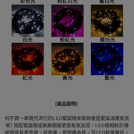
[商品說明]
何不買一串現代流行的LED聖誕燈來裝飾營造聖誕溫暖氣氛
呢? 搭配聖誕樹或裝飾樹藤更是氣氛加倍，LED燈相較於傳
統燈具有高亮度、低熱量、使用壽命長。且LED耗電量低，