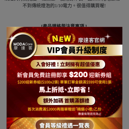
不到傳統燈泡的1/10電力。很值得購買喔!
[產品規格與注意事項 ]
輸入電壓: 110V 60Hz
長度 : 約10公尺
光源形式 : LED
附IC控制器可變化燈亮間隔與方式
本系列商品LED燈色共有9種燈色可選擇:
彩色光/粉紅光/白光/藍光/紅光/黃光/藍白光/暖白光/粉紅白
光
建議可與聖誕樹或樹藤等裝飾搭配使用效果很好喔!
注意事項: