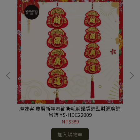
彩音
摩達客 農曆新年春節◉毛氈錢袋造型財源廣進
摩
白
吊飾 YS-HDC22009
(
S-
NT$389
加入購物車