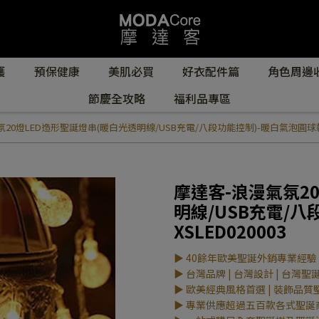
護
預保健康
美肌必買
好衣配件篇
角色周邊
節慶全攻略
福利品專區
20燈LED造形聖誕燈串(暖白光透明線/USB充電/八段功能控制)-暖白氣泡圓球款 YS
摩達客-浪漫氣氛2
明線/USB充電/八
XSLED020003
▶ 40餘年歐美聖誕外銷專業經驗
▶ 台灣品牌 | 台灣設計 | 台灣聖
▶ 歐美經典風格首選 | 裝飾品質
▶ 專業供應超過五百款各式聖誕