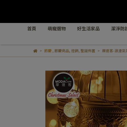
首頁
萌寵選物
好生活家品
潔淨防
節慶
,
節慶商品
,
燈飾
,
聖誕佈置
摩達客-浪漫氣氛