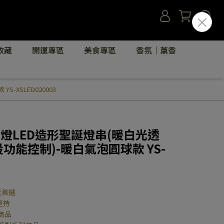
收藏
開運專區
美食專區
香氛｜薰香
-XSLED020003
0燈LED造形聖誕燈串(暖白光透
段功能控制)-暖白氣泡圓球款 YS-
誕首選
堅持
商品