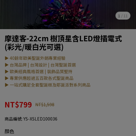
1
/
11
摩達客-22cm 樹頂星含LED燈插電式
(彩光/暖白光可選)
▶ 40餘年歐美聖誕外銷專業經驗
▶ 台灣品牌 | 台灣設計 | 台灣聖誕首選
▶ 歐美經典風格首選 | 裝飾品質堅持
▶ 專業供應超過五百款各式聖誕商品
▶ 一站式購足全套聖誕樹及耶誕派對系列商品
NT$799
NT$1,598
商品編號:
YS-XSLED100036
顏色