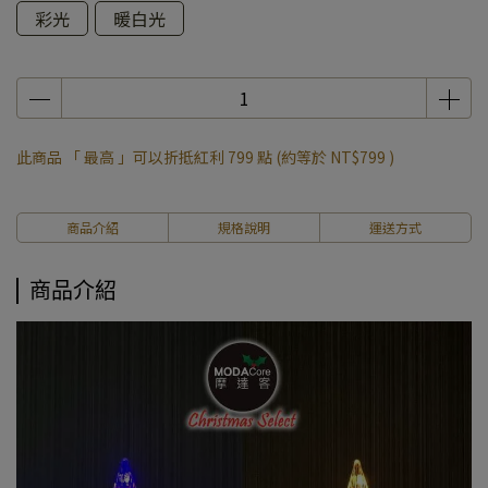
彩光
暖白光
此商品 「 最高 」可以折抵紅利
799
點 (約等於
NT$799
)
商品介紹
規格說明
運送方式
商品介紹