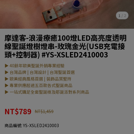
1
/
2
摩達客-浪漫療癒100燈LED高亮度透明
線聖誕燈樹燈串-玫瑰金光(USB充電接
頭+控制器) #YS-XSLED2410003
▶ 40餘年歐美聖誕外銷專業經驗
▶ 台灣品牌 | 台灣設計 | 台灣聖誕首選
▶ 歐美經典風格首選 | 裝飾品質堅持
▶ 專業供應超過五百款各式聖誕商品
▶ 一站式購足全套聖誕樹及耶誕派對系列商品
NT$789
NT$1,459
商品編號:
YS-XSLED2410003