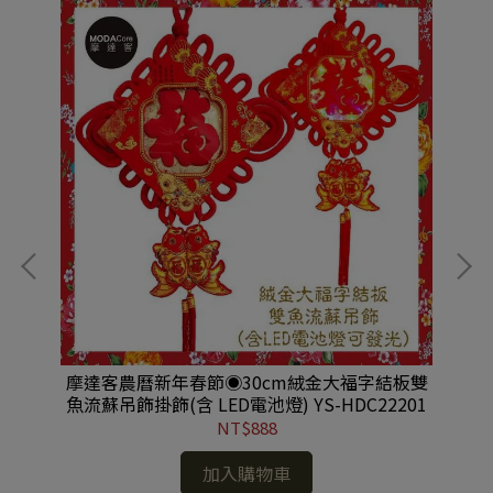
兩
摩達客農曆新年春節◉30cm絨金大福字結板雙
【
魚流蘇吊飾掛飾(含 LED電池燈) YS-HDC22201
NT$888
加入購物車