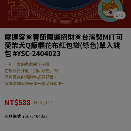
1
/
2
摩達客◉春節開運招財◉台灣製MIT可
愛柴犬Q飯糰花布紅包袋(綠色)單入錢
包 #YSC-2404023
一年一度的農曆新年來囉
在想要買什麼「招財好物」嗎?
摩達客為你精選各式春節品，
就讓摩達客陪著你一起過好年吧~
NT$588
NT$1,117
商品編號:
YSC-2404023