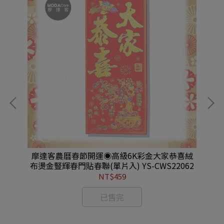
滿小
摩達客農曆春節開運◉高級6K彩金大家恭喜絨
摩
布燙金豎輝春門貼春聯(單片入) YS-CWS22062
字
NT$459
已售完