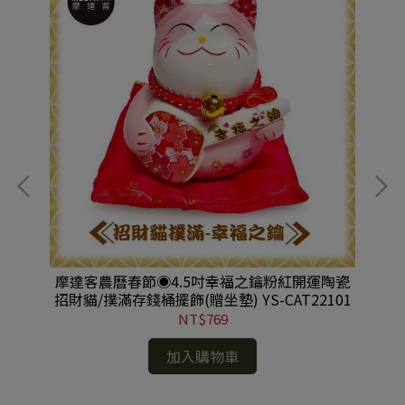
-祈
摩達客農曆春節◉4.5吋幸福之鑰粉紅開運陶瓷
摩
S-
招財貓/撲滿存錢桶擺飾(贈坐墊) YS-CAT22101
NT$769
加入購物車