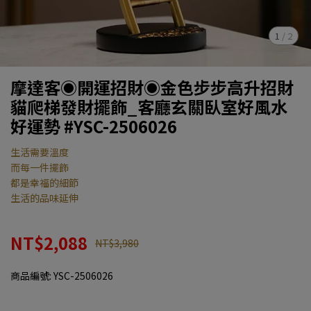
1
/
2
摩達客◉開運招財◉金色步步高升招財
貓爬梯發財擺飾_客廳玄關臥室好風水
好運勢 #YSC-2506026
生活需要溫度
而每一件擺飾
都是幸福的細節
生活的品味延伸
NT$2,088
NT$3,980
商品編號:
YSC-2506026