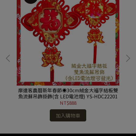
布燈
摩達客農曆新年春節◉30cm絨金大福字結板雙
【
魚流蘇吊飾掛飾(含 LED電池燈) YS-HDC22201
NT$888
加入購物車