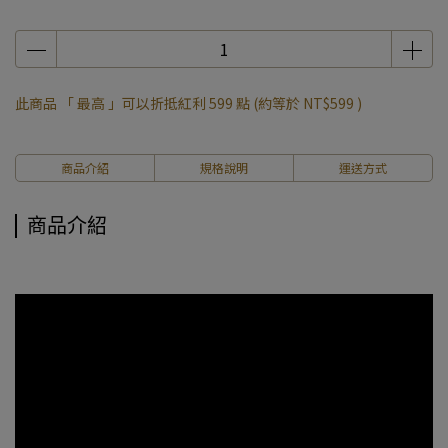
此商品 「 最高 」可以折抵紅利
599
點 (約等於
NT$599
)
商品介紹
規格說明
運送方式
商品介紹