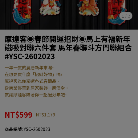
1
/
2
摩達客◉春節開運招財◉馬上有福新年
磁吸對聯六件套 馬年春聯斗方門聯組合
#YSC-2602023
一年一度的農曆新年來囉~
在想要買什麼「招財好物」嗎?
摩達客為你精選各式春節品，
從商業佈置到居家裝飾一應俱全，
就讓摩達客陪著你一起過好年吧~
NT$599
NT$1,179
商品編號:
YSC-2602023