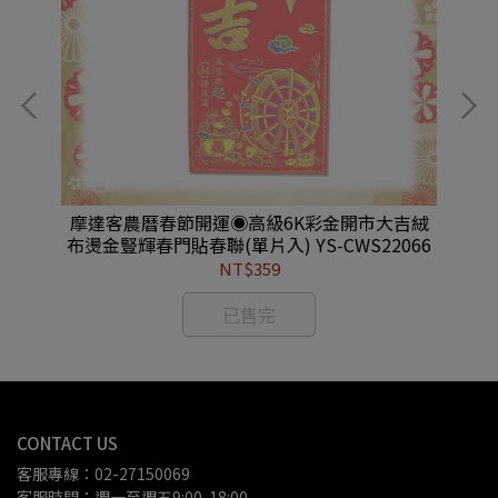
寶橫
摩達客農曆春節開運◉高級6K彩金開市大吉絨
摩
布燙金豎輝春門貼春聯(單片入) YS-CWS22066
布
NT$359
已售完
CONTACT US
客服專線：02-27150069
客服時間：週一至週五9:00-18:00