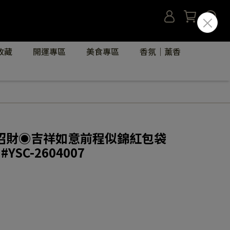
收藏
開運專區
美食專區
香氛｜薰香
招財◉吉祥如意前程似錦紅包袋
YSC-2604007