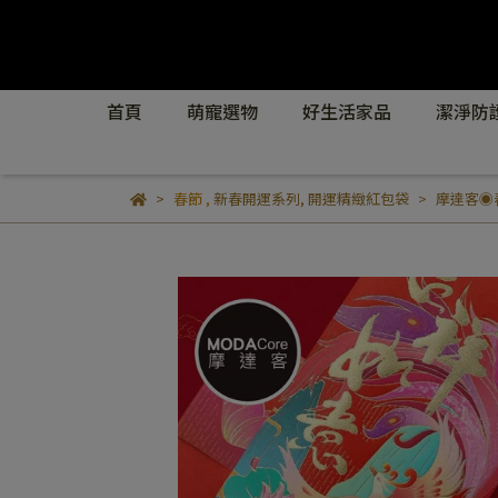
首頁
萌寵選物
好生活家品
潔淨防
春節
,
新春開運系列
,
開運精緻紅包袋
摩達客◉春