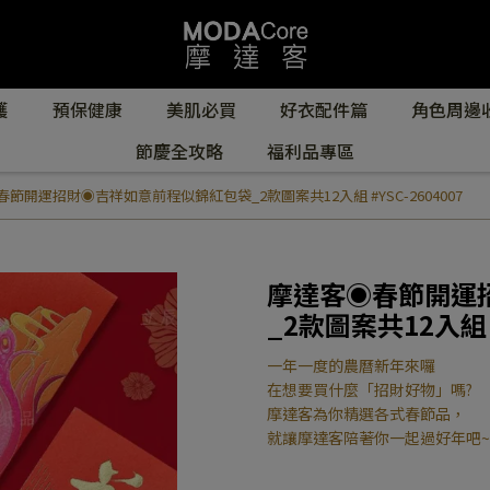
護
預保健康
美肌必買
好衣配件篇
角色周邊
節慶全攻略
福利品專區
節開運招財◉吉祥如意前程似錦紅包袋_2款圖案共12入組 #YSC-2604007
摩達客◉春節開運
_2款圖案共12入組 #
一年一度的農曆新年來囉
在想要買什麼「招財好物」嗎?
摩達客為你精選各式春節品，
就讓摩達客陪著你一起過好年吧~