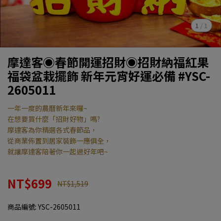
1
/
1
摩達客◉春節開運招財◉招財納福紅果
福袋盆栽擺飾 新年元宵好運必備 #YSC-
2605011
一年一度的農曆新年來囉~
在想要買什麼「招財好物」嗎?
摩達客為你精選各式春節品，
從商業佈置到居家裝飾一應俱全，
就讓摩達客陪著你一起過好年吧~
NT$699
NT$1,519
商品編號:
YSC-2605011