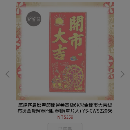
雙魚
摩達客農曆春節開運◉高級6K彩金開市大吉絨
摩
布燙金豎輝春門貼春聯(單片入) YS-CWS22066
字
NT$359
已售完