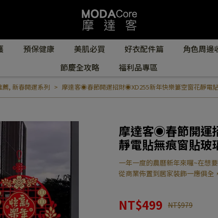
護
預保健康
美肌必買
好衣配件篇
角色周邊
節慶全攻略
福利品專區
推薦
,
新春開運系列
摩達客◉春節開運招財◉XD255新年快樂簍空窗花靜電貼無痕窗
摩達客◉春節開運招
靜電貼無痕窗貼玻璃貼 
一年一度的農曆新年來囉~在想
從商業佈置到居家裝飾一應俱全
NT$499
NT$979