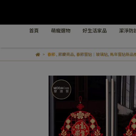
首頁
萌寵選物
好生活家品
潔淨防
春節
,
節慶商品
,
春節窗貼｜玻璃貼
,
馬年窗貼新品