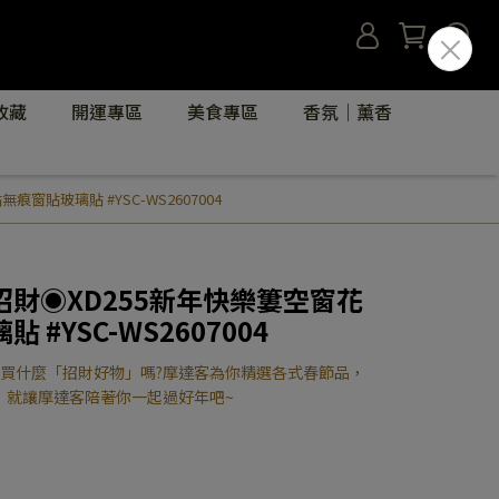
收藏
開運專區
美食專區
香氛｜薰香
貼玻璃貼 #YSC-WS2607004
財◉XD255新年快樂簍空窗花
#YSC-WS2607004
要買什麼「招財好物」嗎?摩達客為你精選各式春節品，
，就讓摩達客陪著你一起過好年吧~