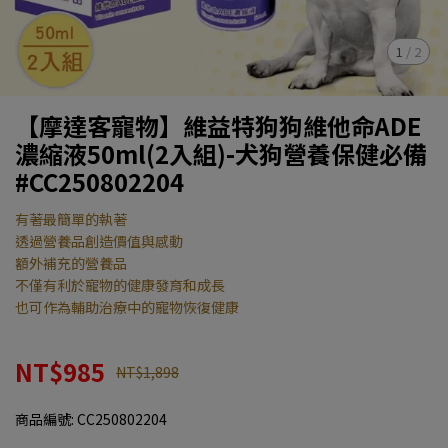
1
/
2
【摩達客寵物】維益特狗狗維他命ADE
濃縮液50ml(2入組)-犬狗營養保健必備
#CC250802204
有著最簡單的執著
透過營養品創造價值與感動
額外補充的營養品
不僅有利於寵物的健康發育和成長
也可作為輔助治療中的寵物恢復健康
NT$985
NT$1,898
商品編號:
CC250802204