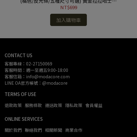
光模
(橘色/反光條/五種尺寸可選) 黃金拉拉哈士奇
(
(YMP80617006)
NT$699
加入購物車
CONTACT US
客服專線：02-27150069
客服時間：週一至週五9:00-18:00
客服信箱：info@modacore.com
LINE OA官方帳號：@modacore
TERMS OF USE
退款政策
服務條款
運送政策
隱私政策
會員權益
ONLINE SERVICES
關於我們
聯絡我們
相關新聞
商業合作