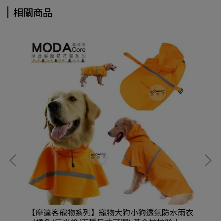
相關商品
(橘
【摩達客寵物系列】寵物大狗小狗透氣防水雨衣
【