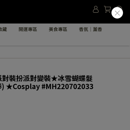
收藏
開運專區
美食專區
香氛｜薰香
ay派對裝扮派對變裝★冰雪蝴蝶髮
★Cosplay #MH220702033