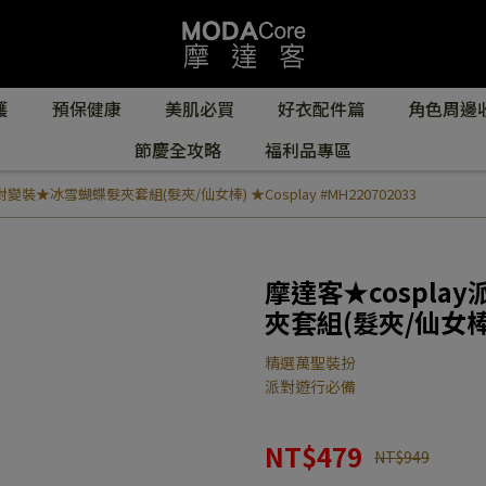
護
預保健康
美肌必買
好衣配件篇
角色周邊
節慶全攻略
福利品專區
變裝★冰雪蝴蝶髮夾套組(髮夾/仙女棒) ★Cosplay #MH220702033
摩達客★cospl
夾套組(髮夾/仙女棒) 
精選萬聖裝扮
派對遊行必備
NT$479
NT$949