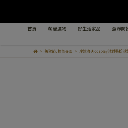
首頁
萌寵選物
好生活家品
潔淨防
萬聖節
,
搞怪專區
摩達客★cosplay派對裝扮派對