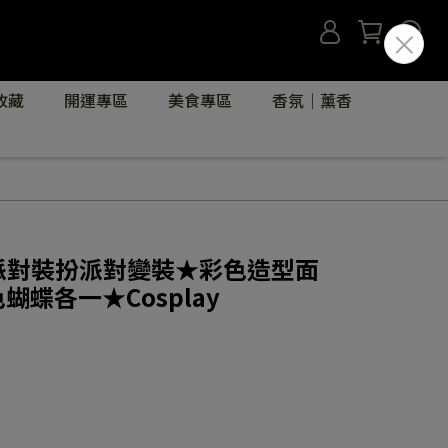
收藏
開運專區
美食專區
香氛｜薰香
ay派對裝扮派對變裝★彩色造型面
蝴蝶各一★Cosplay