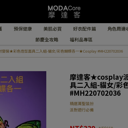
護
預保健康
美肌必買
好衣配件篇
角色周邊
節慶全攻略
福利品專區
變裝★彩色造型面具二入組-貓女/彩色蝴蝶各一★Cosplay #MH220702036
摩達客★cospl
具二入組-貓女/彩色
#MH220702036
精選萬聖裝扮
派對遊行必備