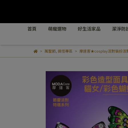
首頁
萌寵選物
好生活家品
潔淨防
萬聖節
,
搞怪專區
摩達客★cosplay派對裝扮派對