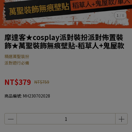
1
/
8
摩達客★cosplay派對裝扮派對佈置裝
飾★萬聖裝飾無痕壁貼-稻草人+鬼屋款
精選萬聖裝扮
派對遊行必備
NT$379
NT$759
商品編號:
MH230702028