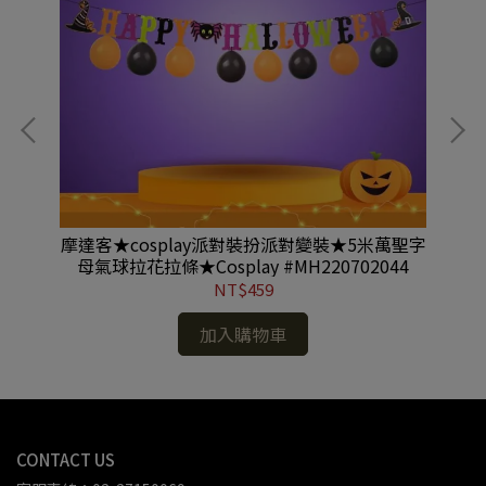
面具
摩達客★cosplay派對裝扮派對變裝★5米萬聖字
摩
母氣球拉花拉條★Cosplay #MH220702044
NT$459
加入購物車
CONTACT US