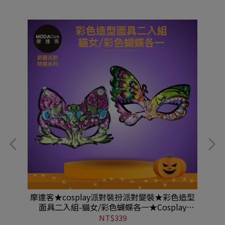
大蝙
摩達客★cosplay派對裝扮派對變裝★彩色造型
摩
37
面具二入組-貓女/彩色蝴蝶各一★Cosplay
#MH220702036
NT$339