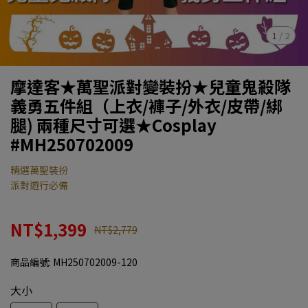
1
/
2
摩達客★萬聖派對變裝扮★兒童鬼殺隊
義勇五件組（上衣/褲子/外衣/皮帶/綁
腿) 兩種尺寸可選★Cosplay
#MH250702009
精選萬聖裝扮
派對遊行必備
NT$1,399
NT$2,779
商品編號:
MH250702009-120
大小