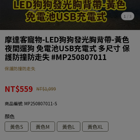
1
/
3
摩達客寵物-LED狗狗發光胸背帶-黃色
夜間遛狗 免電池USB充電式 多尺寸 保
護防撞防走失 #MP250807011
保護防撞防走失
NT$559
NT$1,099
商品編號:
MP250807011-S
顏色
黃色S
黃色M
黃色L
黃色XL