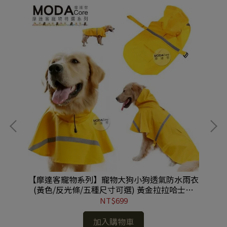
(橘
【摩達客寵物系列】寵物大狗小狗透氣防水雨衣
【
光模
(黃色/反光條/五種尺寸可選) 黃金拉拉哈士奇
(
(YMP80617003)
NT$699
加入購物車