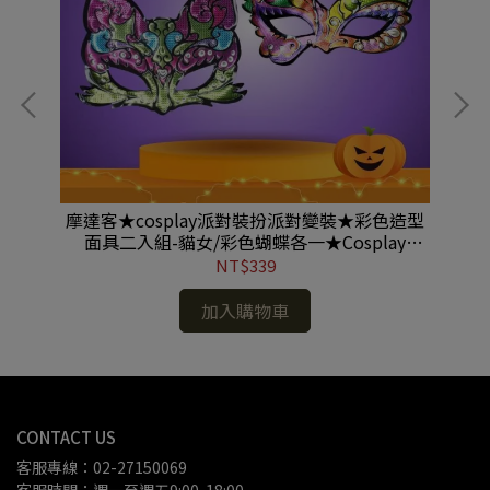
造型
摩達客★cosplay派對裝扮派對變裝★彩色造型
摩
面具二入組-貓女/彩色蝴蝶各一★Cosplay
#MH220702036
NT$339
加入購物車
CONTACT US
客服專線：02-27150069