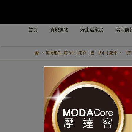
首頁
萌寵選物
好生活家品
潔淨防
寵物用品
,
寵物衣｜雨衣｜襪｜領巾｜配件
【摩