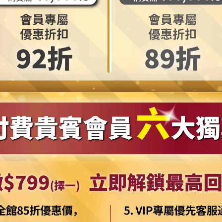
防水
【摩達客寵物系列】(預購)汽車後座寵物車墊
【
拉哈
(黑色加厚版)外出寵物坐墊(大狗首選) 外銷歐
(
美防水防污耐抓 狗墊 黃金拉拉哈士奇狼犬
NT$999
(YMP81117001a)