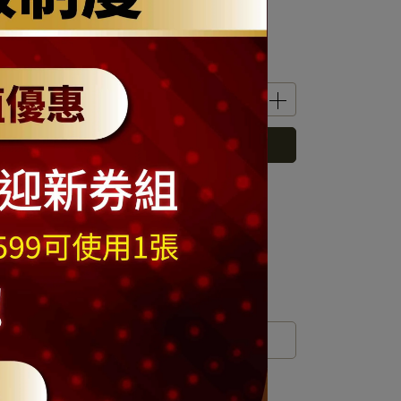
XL
立即購買
 」可以折抵紅利
399
點 (約等於
NT$399
)
運送方式