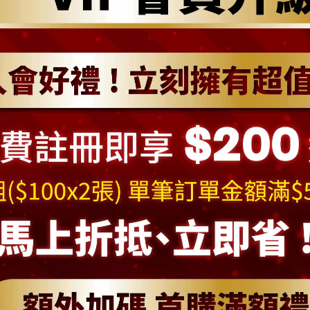
大小
XS
S
M
L
加入購物車
加入最愛
此商品 「 最高
規格說明