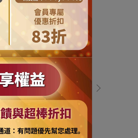
摩達客寵物系列】LED寵物發光吊墜吊飾
【摩達客寵物系
橘色)夜間遛狗貓防走失閃光燈掛墜（三段發
(天藍色)夜間
光模式）(YMP81017003)
發光模式）
NT$139