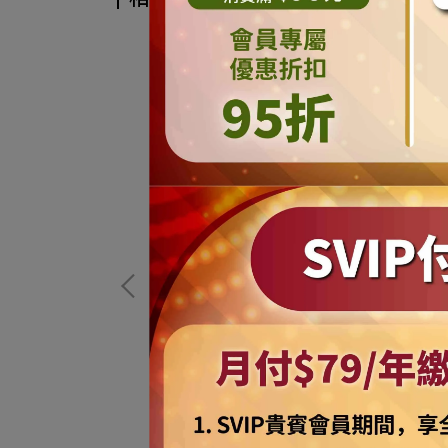
寵物發光吊墜吊飾
【摩達客寵物系列】寵物大狗小狗透氣
閃光燈掛墜（三段
雨衣(黃色/反光條/五種尺寸可選) 黃金拉
17001)
士奇(YMP80617003)
NT$699