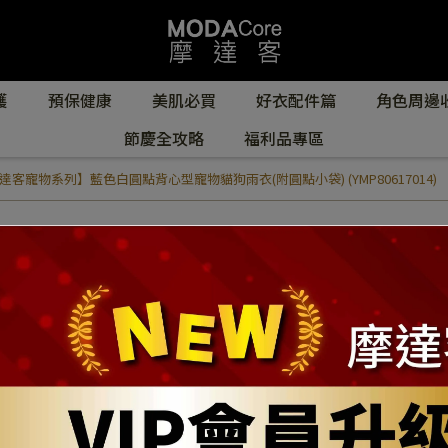
護
預保健康
美肌必買
好衣配件篇
角色周邊
節慶全攻略
福利品專區
達客寵物系列】藍色白圓點背心型寵物貓狗雨衣(附圓點小袋) (YMP80617014)
【摩達客寵物系列
衣(附圓點小袋) (YM
NT$399
NT$999
商品編號:
YMP80617014