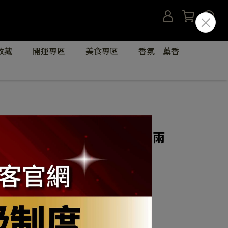
收藏
開運專區
美食專區
香氛｜薰香
】藍色白圓點背心型寵物貓狗雨
P80617014)