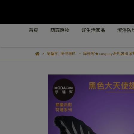
首頁
萌寵選物
好生活家品
潔淨防
萬聖節
,
搞怪專區
摩達客★cosplay派對裝扮派對