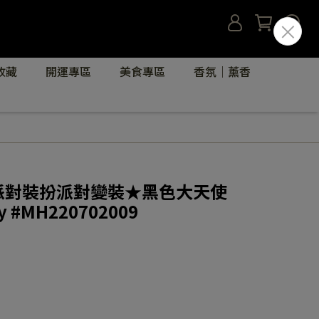
收藏
開運專區
美食專區
香氛｜薰香
ay派對裝扮派對變裝★黑色大天使
 #MH220702009