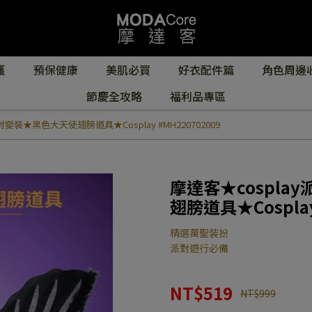
護
預保健康
美肌必買
好衣配件篇
角色周邊
節慶全攻略
福利品專區
變裝★黑色大天使翅膀道具★Cosplay #MH220702009
摩達客★cospl
翅膀道具★Cosplay
精選萬聖裝扮
派對遊行必備
NT$519
NT$999