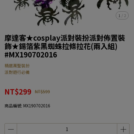
1
/
2
摩達客★cosplay派對裝扮派對佈置裝
飾★錫箔紫黑蜘蛛拉條拉花(兩入組)
#MX190702016
精選萬聖裝扮
派對遊行必備
NT$299
NT$599
商品編號:
MX190702016