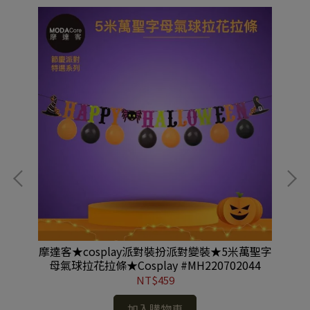
艾莎
摩達客★cosplay派對裝扮派對變裝★5米萬聖字
摩
女
母氣球拉花拉條★Cosplay #MH220702044
蝠
NT$459
加入購物車